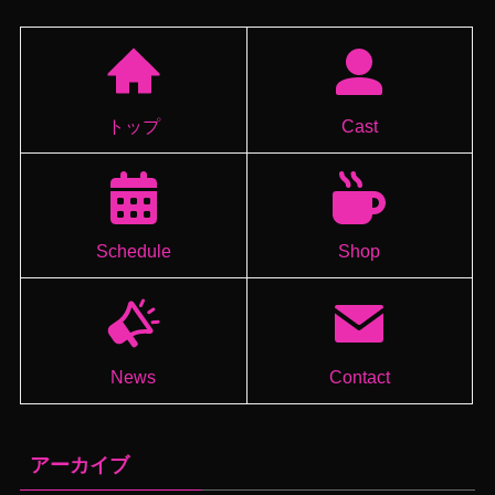
トップ
Cast
Schedule
Shop
News
Contact
アーカイブ