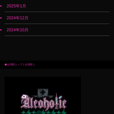
2025年1月
2024年12月
2024年10月
台湾院トップ
台湾院