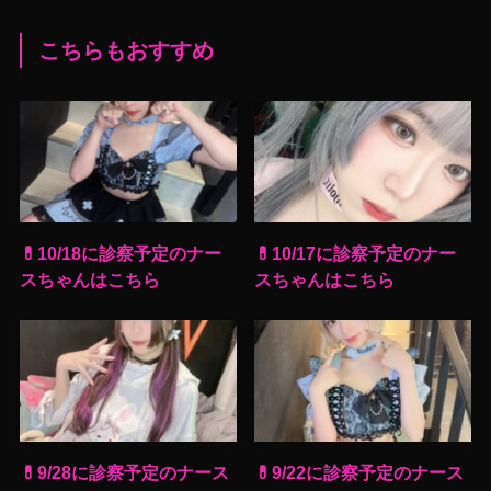
こちらもおすすめ
💊10/18に診察予定のナー
💊10/17に診察予定のナー
スちゃんはこちら
スちゃんはこちら
💊9/28に診察予定のナース
💊9/22に診察予定のナース