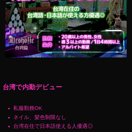
台
台湾で内勤デビュー
私服勤務OK
ネイル、髪色制限なし
台湾在住で日本語使える人優遇◎