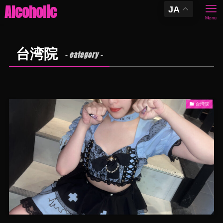
Alcoholic
JA
Menu
M
台湾院
– category –
To
Cas
台湾院
Sch
Sh
Ne
Con
台