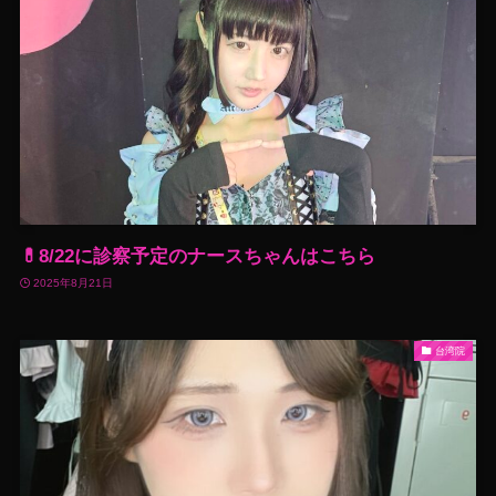
💊8/22に診察予定のナースちゃんはこちら
2025年8月21日
台湾院