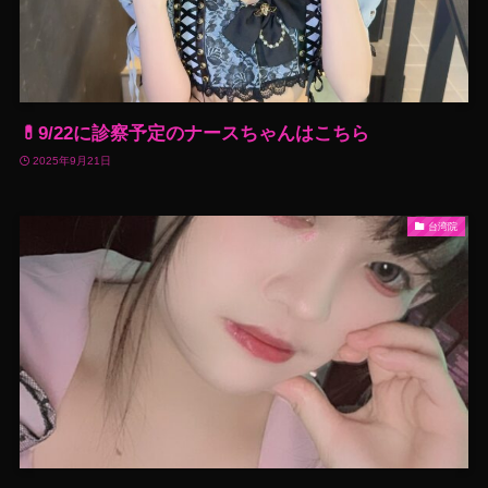
💊9/22に診察予定のナースちゃんはこちら
2025年9月21日
台湾院