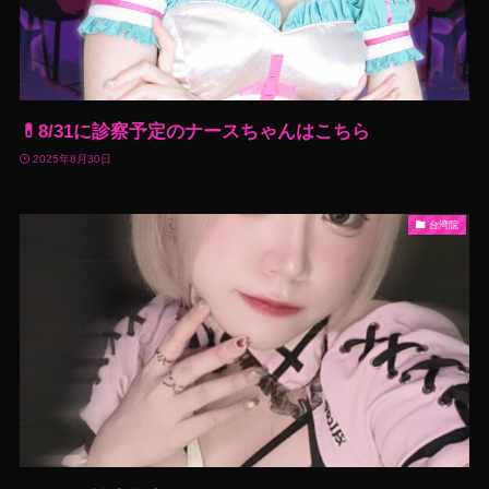
💊8/31に診察予定のナースちゃんはこちら
2025年8月30日
台湾院