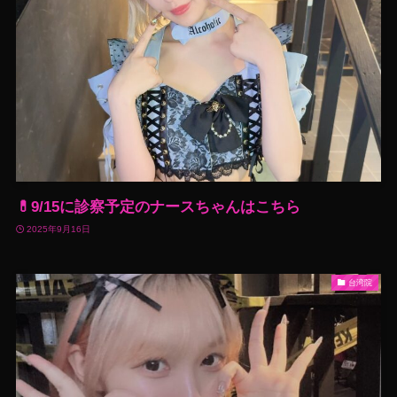
💊9/15に診察予定のナースちゃんはこちら
2025年9月16日
台湾院