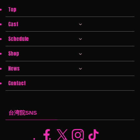
Top
Cast
Schedule
Shop
News
Contact
台湾院SNS