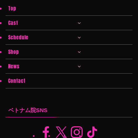
Top
Cast
Schedule
Shop
News
Contact
ベトナム院SNS