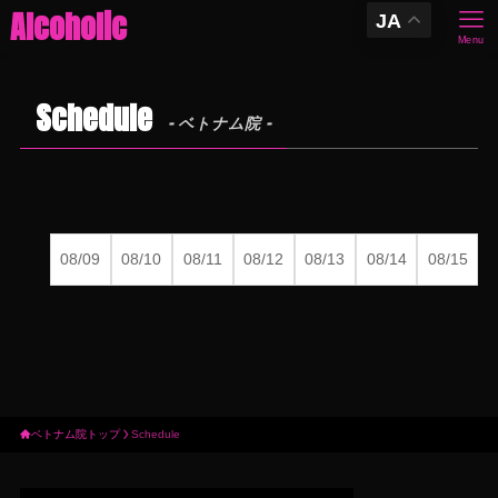
Alcoholic
JA
Menu
M
Schedule
– ベトナム院 –
To
Cas
Sch
08/09
08/10
08/11
08/12
08/13
08/14
08/15
Sh
Ne
Con
ベトナム院トップ
Schedule
ベ