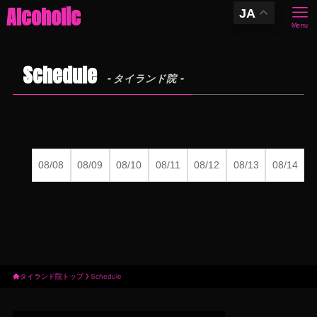
Alcoholic
JA
Menu
M
Schedule
– タイランド院 –
To
Cas
Sch
08/08
08/09
08/10
08/11
08/12
08/13
08/14
Sh
Ne
Con
タイランド院トップ
Schedule
タ