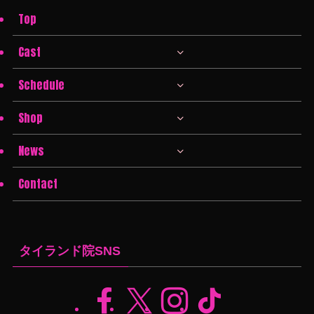
Top
Cast
Schedule
Shop
News
Contact
タイランド院SNS